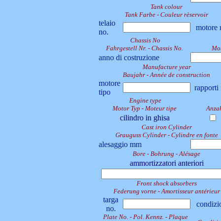
Tank colour
Tank Farbe - Couleur rèservoir
telaio
motore 
no.
Chassis No
Fahrgestell Nr. - Chassis No.
Mot
anno di costruzione
Manufacture year
Baujahr - Année de construction
motore
rapporti
tipo
Engine type
Motor Typ - Moteur tipe
Anzah
cilindro in ghisa
Cast iron Cylinder
Grauguss Cylinder - Cylindre en fonte
alesaggio mm
Bore - Bohrung - Alésage
ammortizzatori anteriori
Front shock absorbers
Federung vorne - Amortisseur antérieur
targa
condizi
no.
Plate No. - Pol. Kennz. - Plaque