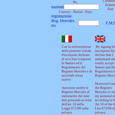
Conditi
No.
Zustan
nazione
Etat
Country - Nation - Pays
registrazione
Reg. Hercules
F.M.I
no.
Con la sottoscrizione
By signing th
della presente scheda
inscription for
d'iscrizione dichiaro
declare that I
di aver ben compreso
understand an
lo Statuto ed il
totally accept 
Regolamento del
Statute and th
Registro Hercules e di
Regulations of
accettarli senza
Registro Hercu
riserve.
Moreover I au
Autorizzo inoltre il
the Registro
Registro Hercules al
Hercules to uti
trattamento dei miei
my personal d
dati personali ai sensi
according to t
dell'art. 10 della
Art.10 of the i
Legge 675/96 sulla
Law 675/96 a
privacy.
privacy.