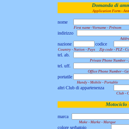
Domanda di ammi
Application Form - An
nome
First name -Vorname - Prénom
indirizzo
Addre
nazione
codice
Country - Nation - Pays
Zip code - PLZ - C
tel. ab.
Private Phone Number - 
tel. uff.
Office Phone Number - Ge
portatile
Handy - Mobile - Portable
altri Club di appartenenza
Club - C
Motociclo
marca
Make - Marke - Marque
colore serbatoio