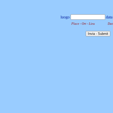
luogo
data
Place - Ort - Lieu
Dat