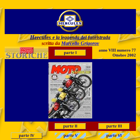
Hercules
e la leggenda del fuoristrada
scritta da
Marcello Grigorov
anno VIII numero 77
Ottobre 2002