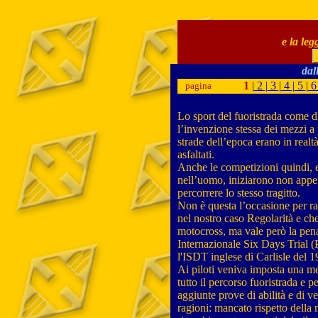
e la le
dal
1
|
2
|
3
|
4
|
5
|
pagina
Lo sport del fuoristrada come di
l’invenzione stessa dei mezzi a
strade dell’epoca erano in realt
asfaltati.
Anche le competizioni quindi, e
nell’uomo, iniziarono non appe
percorrere lo stesso tragitto.
Non è questa l’occasione per rac
nel nostro caso Regolarità e che
motocross, ma vale però la pena 
Internazionale Six Days Trial (
l'ISDT inglese di Carlisle del 1
Ai piloti veniva imposta una me
tutto il percorso fuoristrada e pe
aggiunte prove di abilità e di v
ragioni: mancato rispetto della 