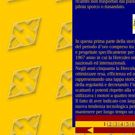
ricambi non trasportati dal pilo
pilota sporco o trasandato.
-
In questa prima parte della stor
del periodo d’oro compreso tra 
e progettate specificamente per l
1967 anno in cui la Hercules smi
nazionali ed internazionali.
Negli anni cinquanta la Hercule
ottimizzare resa, efficienza ed a
rappresentando una tappa storic
della regolarità e decretando l’i
scattanti e potenti rispetto alla 
utilizzava i motori a quattro tem
Il fatto di aver indicato con lar
nuova tendenza tecnologica perm
mantenere per lungo tempo un pr
-
-
-
1
|
2
|
3
|
4
|
5
|